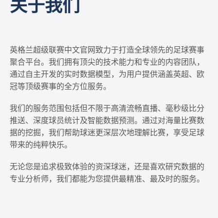
关于我们
英格兰超级联赛中文官网致力于打造全球领先的足球赛事
聚合平台。我们拥有顶尖的技术能力和专业的内容团队，
通过自主开发的实时数据模型，为用户提供涵盖英超、欧
冠等顶级赛事的全方位服务。
我们的服务范围包括但不限于高清流畅直播、毫秒级比分
推送、深度球员统计及智能数据预测。通过对海量比赛数
据的挖掘，我们帮助球迷更深层次地理解比赛，享受足球
带来的纯粹快乐。
无论您是追求极致体验的资深球迷，还是喜欢研究数据的
专业分析师，我们都能为您提供最精准、最及时的服务。