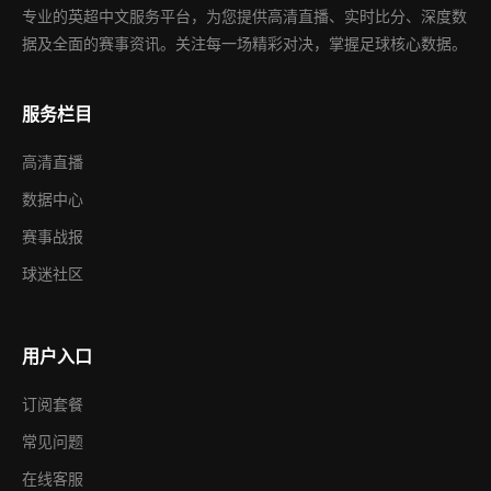
专业的英超中文服务平台，为您提供高清直播、实时比分、深度数
据及全面的赛事资讯。关注每一场精彩对决，掌握足球核心数据。
服务栏目
高清直播
数据中心
赛事战报
球迷社区
用户入口
订阅套餐
常见问题
在线客服