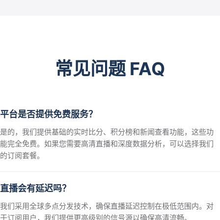
常见问题 FAQ
平台是否提供免费服务？
是的，我们提供基础的实时比分、积分榜和新闻查看功能，这些功
能完全免费。如果您需要高清直播和深度数据分析，可以选择我们
的订阅套餐。
直播会有延迟吗？
我们采用全球多点分发技术，确保直播延迟控制在极低范围内。对
于订阅用户，我们提供更高级别的信号源以确保高清流畅。