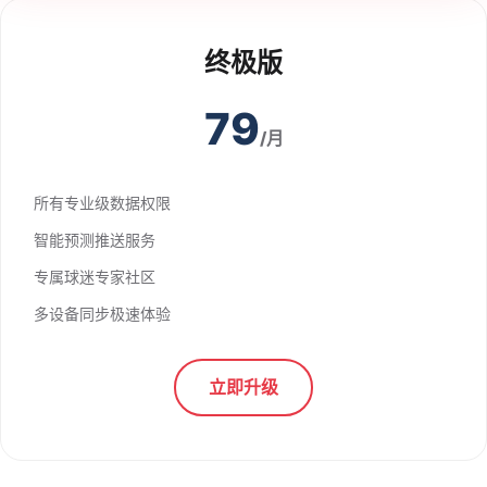
终极版
79
/月
所有专业级数据权限
智能预测推送服务
专属球迷专家社区
多设备同步极速体验
立即升级