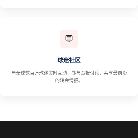
💬
球迷社区
与全球数百万球迷实时互动，参与战报讨论，共享最前沿
的转会情报。