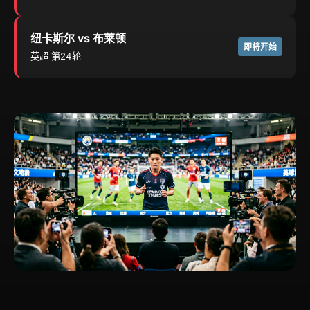
纽卡斯尔 vs 布莱顿
即将开始
英超 第24轮