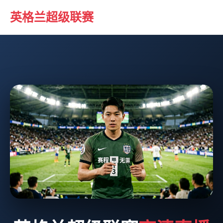
英格兰超级联赛