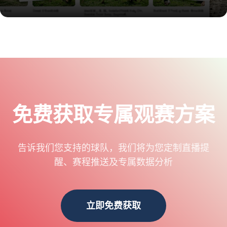
免费获取专属观赛方案
告诉我们您支持的球队，我们将为您定制直播提
醒、赛程推送及专属数据分析
立即免费获取