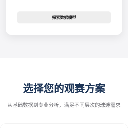
探索数据模型
选择您的观赛方案
从基础数据到专业分析，满足不同层次的球迷需求