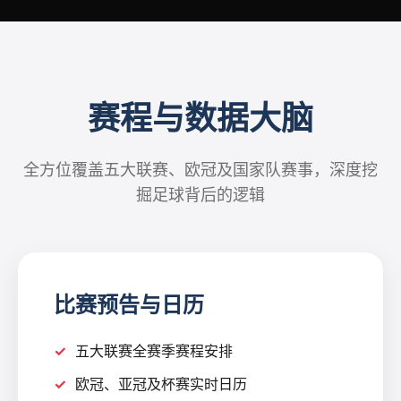
赛程与数据大脑
全方位覆盖五大联赛、欧冠及国家队赛事，深度挖
掘足球背后的逻辑
比赛预告与日历
五大联赛全赛季赛程安排
欧冠、亚冠及杯赛实时日历