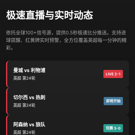
极速直播与实时动态
依托全球100+信号源，提供0.5秒极速比分推送。支持进
球提醒、红黄牌实时预警，全方位覆盖英超每一分钟的精
彩。
曼城 vs 利物浦
LIVE 2-1
英超 第24轮
切尔西 vs 热刺
即将开始
英超 第24轮
阿森纳 vs 狼队
完赛 3-0
英超 第24轮