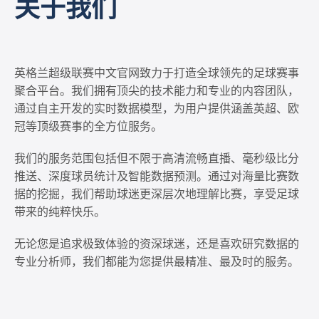
关于我们
英格兰超级联赛中文官网致力于打造全球领先的足球赛事
聚合平台。我们拥有顶尖的技术能力和专业的内容团队，
通过自主开发的实时数据模型，为用户提供涵盖英超、欧
冠等顶级赛事的全方位服务。
我们的服务范围包括但不限于高清流畅直播、毫秒级比分
推送、深度球员统计及智能数据预测。通过对海量比赛数
据的挖掘，我们帮助球迷更深层次地理解比赛，享受足球
带来的纯粹快乐。
无论您是追求极致体验的资深球迷，还是喜欢研究数据的
专业分析师，我们都能为您提供最精准、最及时的服务。