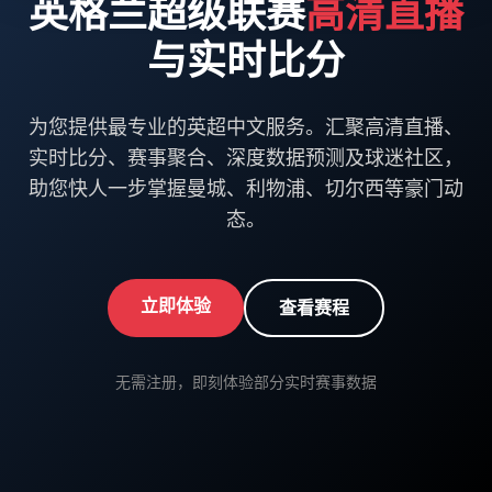
英格兰超级联赛
高清直播
与实时比分
为您提供最专业的英超中文服务。汇聚高清直播、
实时比分、赛事聚合、深度数据预测及球迷社区，
助您快人一步掌握曼城、利物浦、切尔西等豪门动
态。
立即体验
查看赛程
无需注册，即刻体验部分实时赛事数据