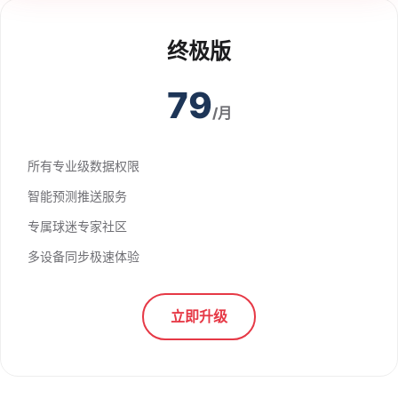
终极版
79
/月
所有专业级数据权限
智能预测推送服务
专属球迷专家社区
多设备同步极速体验
立即升级