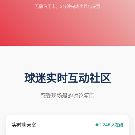
无需信用卡，2分钟完成个性化设置
球迷实时互动社区
感受现场般的讨论氛围
实时聊天室
● 1,245 人在线