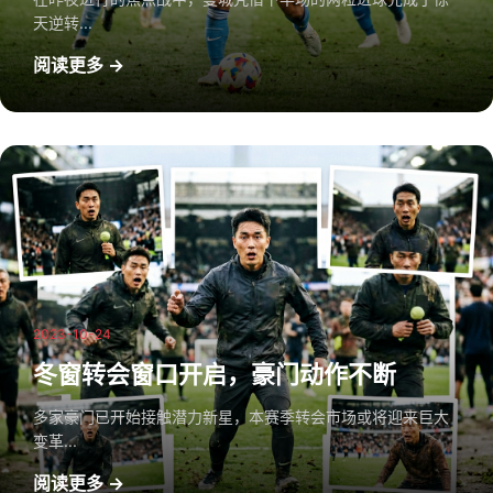
天逆转...
阅读更多 →
2023-10-24
冬窗转会窗口开启，豪门动作不断
多家豪门已开始接触潜力新星，本赛季转会市场或将迎来巨大
变革...
阅读更多 →