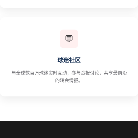
💬
球迷社区
与全球数百万球迷实时互动，参与战报讨论，共享最前沿
的转会情报。