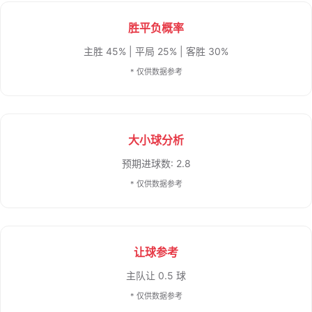
胜平负概率
主胜 45% | 平局 25% | 客胜 30%
* 仅供数据参考
大小球分析
预期进球数: 2.8
* 仅供数据参考
让球参考
主队让 0.5 球
* 仅供数据参考