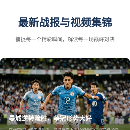
最新战报与视频集锦
捕捉每一个精彩瞬间，解读每一场巅峰对决
2023-10-25
曼城逆转险胜，争冠形势大好
在昨夜进行的焦点战中，曼城凭借下半场的两粒进球完成了惊