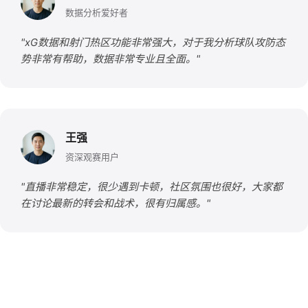
数据分析爱好者
"xG数据和射门热区功能非常强大，对于我分析球队攻防态
势非常有帮助，数据非常专业且全面。"
王强
资深观赛用户
"直播非常稳定，很少遇到卡顿，社区氛围也很好，大家都
在讨论最新的转会和战术，很有归属感。"