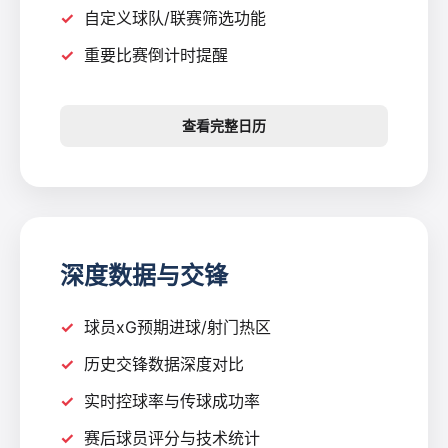
自定义球队/联赛筛选功能
重要比赛倒计时提醒
查看完整日历
深度数据与交锋
球员xG预期进球/射门热区
历史交锋数据深度对比
实时控球率与传球成功率
赛后球员评分与技术统计