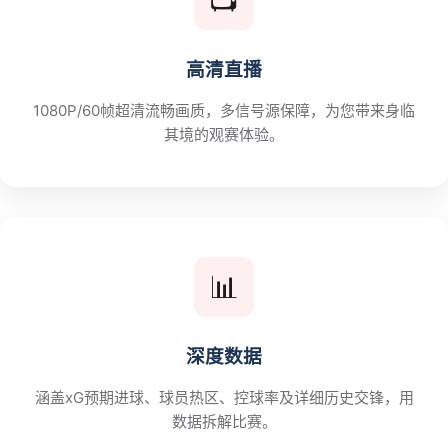
高清直播
1080P/60帧超清流畅画质，多信号源保障，为您带来身临
其境的观赛体验。
📊
深度数据
涵盖xG预期进球、球员热区、控球率及详细历史交锋，用
数据拆解比赛。