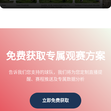
免费获取专属观赛方案
告诉我们您支持的球队，我们将为您定制直播提
醒、赛程推送及专属数据分析
立即免费获取