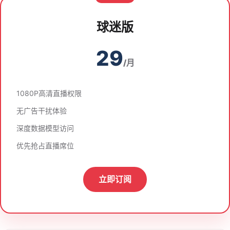
球迷版
29
/月
1080P高清直播权限
无广告干扰体验
深度数据模型访问
优先抢占直播席位
立即订阅