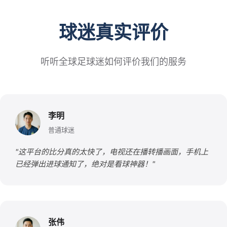
球迷真实评价
听听全球足球迷如何评价我们的服务
李明
普通球迷
"这平台的比分真的太快了，电视还在播转播画面，手机上
已经弹出进球通知了，绝对是看球神器！"
张伟