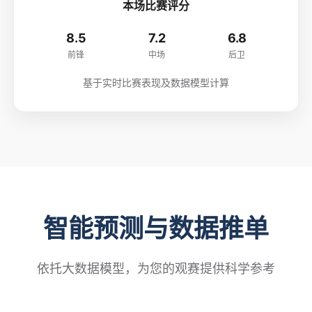
本场比赛评分
8.5
7.2
6.8
前锋
中场
后卫
基于实时比赛表现及数据模型计算
智能预测与数据推单
依托大数据模型，为您的观赛提供科学参考