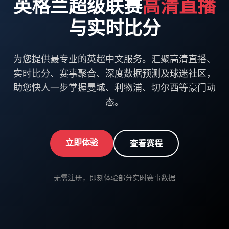
英格兰超级联赛
高清直播
与实时比分
为您提供最专业的英超中文服务。汇聚高清直播、
实时比分、赛事聚合、深度数据预测及球迷社区，
助您快人一步掌握曼城、利物浦、切尔西等豪门动
态。
立即体验
查看赛程
无需注册，即刻体验部分实时赛事数据