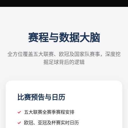
赛程与数据大脑
全方位覆盖五大联赛、欧冠及国家队赛事，深度挖
掘足球背后的逻辑
比赛预告与日历
五大联赛全赛季赛程安排
欧冠、亚冠及杯赛实时日历