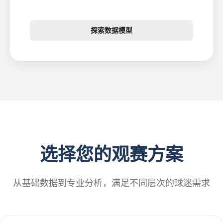
探索数据模型
选择您的观赛方案
从基础数据到专业分析，满足不同层次的球迷需求