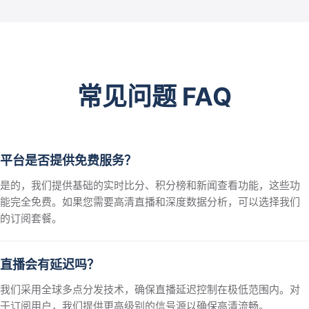
常见问题 FAQ
平台是否提供免费服务？
是的，我们提供基础的实时比分、积分榜和新闻查看功能，这些功
能完全免费。如果您需要高清直播和深度数据分析，可以选择我们
的订阅套餐。
直播会有延迟吗？
我们采用全球多点分发技术，确保直播延迟控制在极低范围内。对
于订阅用户，我们提供更高级别的信号源以确保高清流畅。