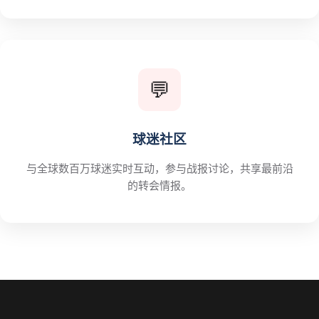
💬
球迷社区
与全球数百万球迷实时互动，参与战报讨论，共享最前沿
的转会情报。